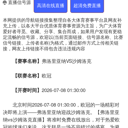
直播信号源
高清在线直播
超清免费直播
本网提供的导航链接搜集整理自各大体育赛事平台及网友补
充上传，以各大平台优质体育赛事资源为主旨，为广大体育
爱好者寻觅、收藏、分享、集合而成，如果用户发现有更稳
定流畅的信号源，欢迎以(当前页面链接、信号源名称、比赛
信号链接、上传者名称)为格式，通过邮件方式上传相关链
接，网友上传链接不得包含违法违规内容
弗洛里亚纳VS沙姆洛克
【赛事名称】
欧冠
【联赛名称】
2026-07-08 01:30:00
【开赛时间】
北京时间2026-07-08 01:30:00，欧冠的一场精彩对
决即将上演——弗洛里亚纳迎战沙姆洛克。【弗洛里亚
纳vs沙姆洛克直播】将准时免费在线放出，对于热爱欧
冠的球迷们来说，这无疑是一场不容错过的盛宴。为避