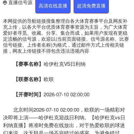
直播信号源
高清在线直播
超清免费直播
本网提供的导航链接搜集整理自各大体育赛事平台及网友补
充上传，以各大平台优质体育赛事资源为主旨，为广大体育
爱好者寻觅、收藏、分享、集合而成，如果用户发现有更稳
定流畅的信号源，欢迎以(当前页面链接、信号源名称、比赛
信号链接、上传者名称)为格式，通过邮件方式上传相关链
接，网友上传链接不得包含违法违规内容
哈伊杜克VS日利纳
【赛事名称】
欧联
【联赛名称】
2026-07-10 02:00:00
【开赛时间】
北京时间2026-07-10 02:00:00，欧联的一场精彩对
决即将上演——哈伊杜克迎战日利纳。【哈伊杜克vs日
利纳直播】将准时免费在线放出，对于热爱欧联的球迷
们来说，这无疑是一场不容错过的盛宴。为避免错过