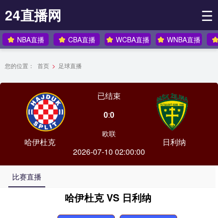
24直播网
☰
NBA直播
CBA直播
WCBA直播
WNBA直播
您的位置：
首页
>
足球直播
已结束
0
:
0
欧联
哈伊杜克
日利纳
2026-07-10 02:00:00
比赛直播
哈伊杜克 VS 日利纳