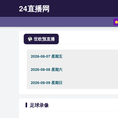
24直播网
世欧预直播
2026-08-07 星期五
2026-08-08 星期六
2026-08-09 星期日
足球录像