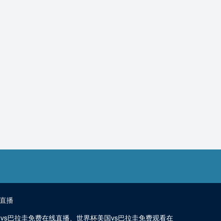
直播
vs巴拉圭免费在线直播、世界杯美国vs巴拉圭免费观看在