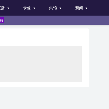
直播
录像
集锦
新闻
直播