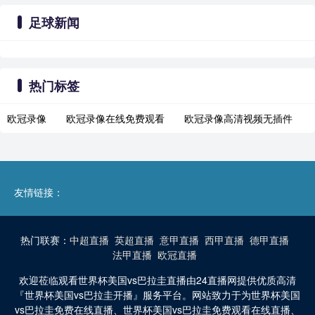
足球新闻
热门标签
欧冠录像
欧冠录像在线免费观看
欧冠录像高清视频无插件
友情链接：
热门联赛：
中超直播
英超直播
意甲直播
西甲直播
德甲直播
法甲直播
欧冠直播
欢迎莅临观看世界杯美国vs巴拉圭直播由24直播网提供优质高清
『世界杯美国vs巴拉圭开播』服务平台。网站致力于为世界杯美国
vs巴拉圭免费在线直播、世界杯美国vs巴拉圭免费观看在线直播、