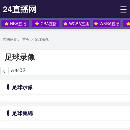
24直播网
☰
NBA直播
CBA直播
WCBA直播
WNBA直播
您的位置：
首页
>
足球录像
足球录像
共
条记录
0
足球录像
足球集锦